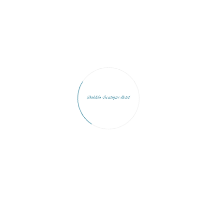
Sebgha Imlili
Source D'Eau Chaud
Source Thermale A
zone humide d’Imlili est à
Pour s’offrir une bon
environ 100 km au...
séance de massothéra
naturelle aux jets...
LIRE LA SUITE
LIRE LA SUITE